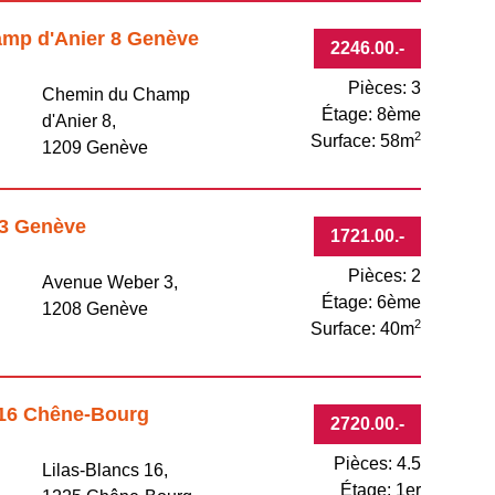
amp d'Anier 8 Genève
2246.00
.-
Pièces: 3
Chemin du Champ
Étage: 8ème
d'Anier 8,
2
Surface: 58m
1209 Genève
 3 Genève
1721.00
.-
Pièces: 2
Avenue Weber 3,
Étage: 6ème
1208 Genève
2
Surface: 40m
s 16 Chêne-Bourg
2720.00
.-
Pièces: 4.5
u
Lilas-Blancs 16,
Étage: 1er