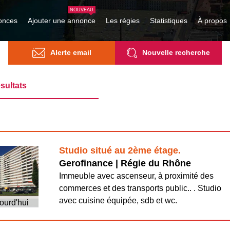
onces
Ajouter une annonce
Les régies
Statistiques
À propos
Alerte email
Nouvelle recherche
sultats
Studio situé au 2ème étage.
Gerofinance | Régie du Rhône
Immeuble avec ascenseur, à proximité des
commerces et des transports public.. . Studio
avec cuisine équipée, sdb et wc.
ourd'hui