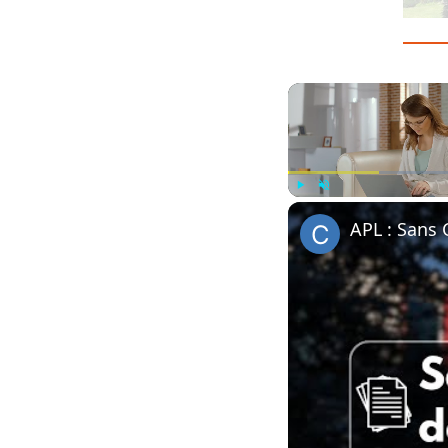
Play
Unmute
APL : Sans 