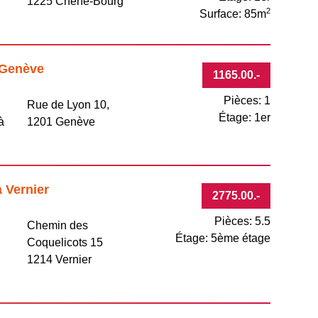
1225 Chêne-Bourg
2
Surface: 85m
 Genève
1165.00
.-
Pièces: 1
Rue de Lyon 10,
Étage: 1er
à
1201 Genève
 Vernier
2775.00
.-
Pièces: 5.5
Chemin des
Étage: 5ème étage
Coquelicots 15
1214 Vernier