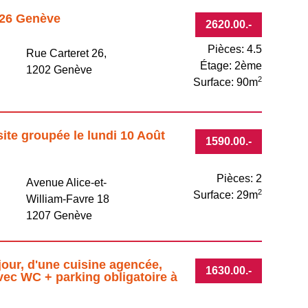
 26 Genève
2620.00
.-
Pièces: 4.5
Rue Carteret 26,
Étage: 2ème
e
1202 Genève
2
Surface: 90m
site groupée le lundi 10 Août
1590.00
.-
Pièces: 2
Avenue Alice-et-
2
Surface: 29m
William-Favre 18
1207 Genève
jour, d'une cuisine agencée,
1630.00
.-
vec WC + parking obligatoire à