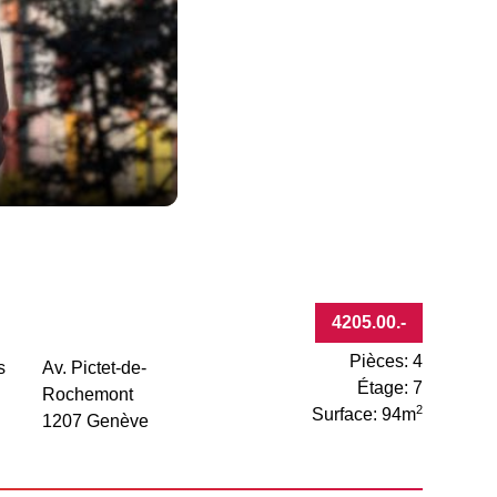
4205.00
.-
Pièces: 4
s
Av. Pictet-de-
Étage: 7
Rochemont
2
Surface: 94m
1207 Genève