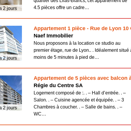
quartier des Lilas-Blancs, cet appartement de
4.5 pièces offre un cadre…
 a 2 jours
Appartement 1 pièce - Rue de Lyon 10
Naef Immobilier
Nous proposons à la location ce studio au
premier étage, rue de Lyon.. . Idéalement situé 
moins de 5 minutes à pied de…
 a 2 jours
Appartement de 5 pièces avec balcon à
Régie du Centre SA
Logement composé de :. . – Hall d’entrée. . –
Salon. . – Cuisine agencée et équipée. . – 3
Chambres à coucher. . – Salle de bains. . –
 a 2 jours
WC…