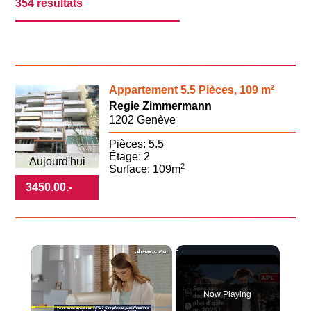
354 résultats
Appartement 5.5 Pièces, 109 m²
Regie Zimmermann
1202 Genève
Pièces: 5.5
Étage: 2
Aujourd'hui
2
Surface: 109m
3450.00
.-
×
Now Playing