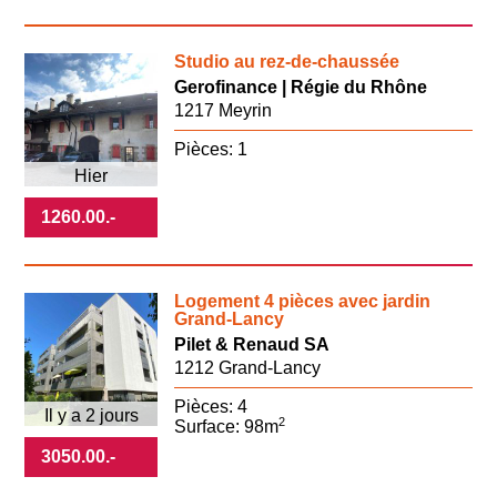
Studio au rez-de-chaussée
Gerofinance | Régie du Rhône
1217 Meyrin
Pièces: 1
Hier
1260.00
.-
Logement 4 pièces avec jardin
Grand-Lancy
Pilet & Renaud SA
1212 Grand-Lancy
Pièces: 4
Il y a 2 jours
2
Surface: 98m
3050.00
.-