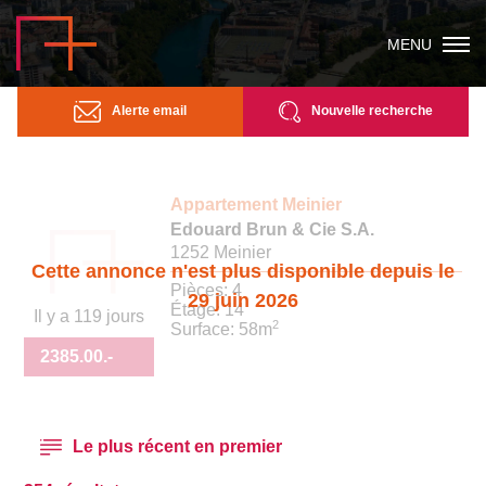
MENU
Alerte email
Nouvelle recherche
Appartement Meinier
Edouard Brun & Cie S.A.
1252 Meinier
Cette annonce n'est plus disponible depuis le
Pièces: 4
29 juin 2026
Étage: 14
Il y a 119 jours
2
Surface: 58m
2385.00
.-