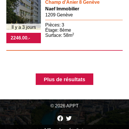
Champ d'Anier 8 Genève
Naef Immobilier
1209 Genève
Pièces: 3
Il y a 3 jours
Étage: 8ème
2
Surface: 58m
2246.00
.-
Plus de résultats
© 2026 APPT