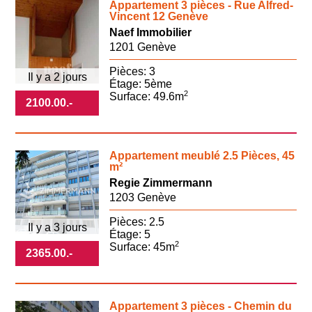
Appartement 3 pièces - Rue Alfred-
Vincent 12 Genève
Naef Immobilier
1201 Genève
Pièces: 3
Il y a 2 jours
Étage: 5ème
2
Surface: 49.6m
2100.00
.-
Appartement meublé 2.5 Pièces, 45
m²
Regie Zimmermann
1203 Genève
Pièces: 2.5
Il y a 3 jours
Étage: 5
2
Surface: 45m
2365.00
.-
Appartement 3 pièces - Chemin du