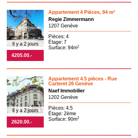
Appartement 4 Pièces, 94 m²
Regie Zimmermann
1207 Genève
Pièces: 4
Étage: 7
Il y a 2 jours
2
Surface: 94m
4205.00
.-
Appartement 4.5 pièces - Rue
Carteret 26 Genève
Naef Immobilier
1202 Genève
Pièces: 4.5
Il y a 2 jours
Étage: 2ème
2
Surface: 90m
2620.00
.-