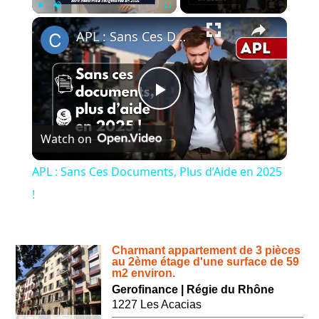
×
Play
Unmute
Fullscreen
APL : Sans Ces Documents, Plus d’Aide en 2025 !
Play
Watch on
Video
APL : Sans Ces Documents, Plus d’Aide en 2025
!
Charmant appartement de 3 pièces
au 2ème étage d'une surface de 59
m2 environ.
Gerofinance | Régie du Rhône
1227 Les Acacias