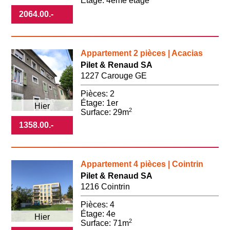
Étage: 4ème étage
2064.00
.-
Appartement 2 pièces | Acacias
Pilet & Renaud SA
1227 Carouge GE
Pièces: 2
Étage: 1er
Hier
2
Surface: 29m
1358.00
.-
Appartement 4 pièces | Cointrin
Pilet & Renaud SA
1216 Cointrin
Pièces: 4
Étage: 4e
Hier
2
Surface: 71m