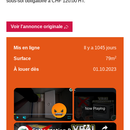
sous-sol obligatoire à CHF 120.00 HT.
Voir l'annonce originale
Mis en ligne
Il y a 1045 jours
2
Surface
79m
À louer dès
01.10.2023
×
Now Playing
×
Play
Unmute
Fullscreen