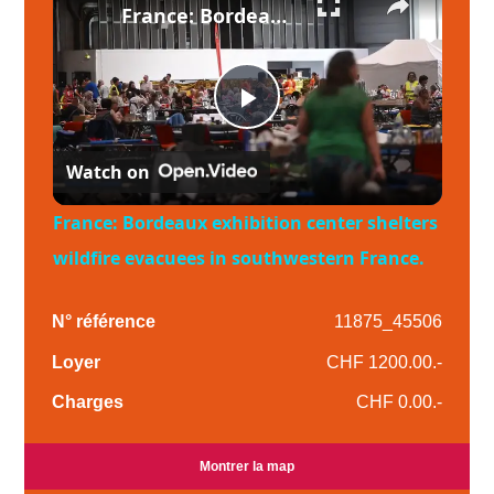
France: Bordeaux exhibition center shelters wildfire evacuees in southwestern France.
Play
Watch on
Video
France: Bordeaux exhibition center shelters
wildfire evacuees in southwestern France.
N° référence
11875_45506
Loyer
CHF 1200.00.-
Charges
CHF 0.00.-
Montrer la map