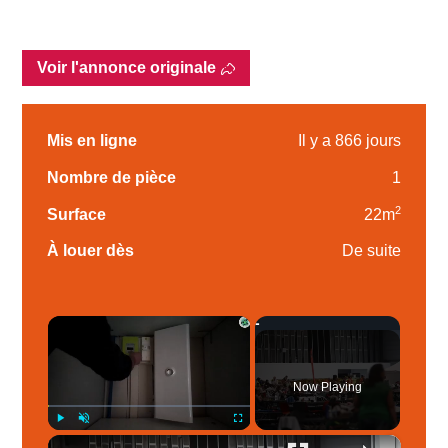
Voir l'annonce originale
Mis en ligne
Il y a 866 jours
Nombre de pièce
1
2
Surface
22m
À louer dès
De suite
×
Now Playing
×
Play
Unmute
Fullscreen