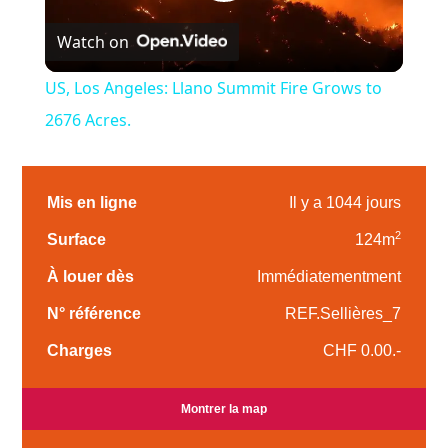
Play
Watch on
Video
US, Los Angeles: Llano Summit Fire Grows to
2676 Acres.
Mis en ligne
Il y a 1044 jours
2
Surface
124m
À louer dès
Immédiatementment
N° référence
REF.Sellières_7
Charges
CHF 0.00.-
Montrer la map