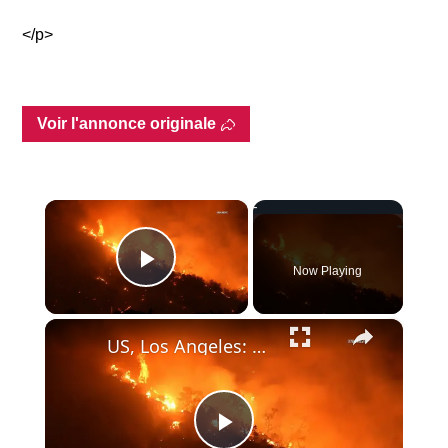
</p>
Voir l'annonce originale
×
Now Playing
Play Video
×
US, Los Angeles: Llano Summit Fire Grows to 2676 Acres.