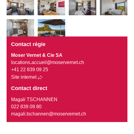
Contact régie
Moser Vernet & Cie SA
locations.accueil@moservernet.ch
+41 22 839 09 25
Site internet
Contact direct
Magali TSCHANNEN
022 839 09 80
magali.tschannen@moservernet.ch