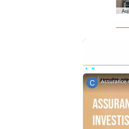
Auj
Play
Unmute
Assurance-v