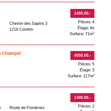
1495.00
.-
Pièces: 4
Chemin des Sapins 3
Étage: 4e
1216 Cointrin
2
Surface: 71m
 à Champel
4050.00
.-
Pièces: 5
Étage: 3
2
Surface: 117m
1480.00
.-
Pièces: 2
e
Route de Frontenex