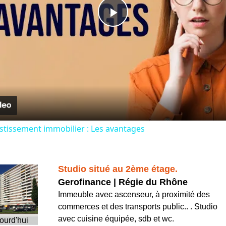
Play
Video
estissement immobilier : Les avantages
Studio situé au 2ème étage.
Gerofinance | Régie du Rhône
Immeuble avec ascenseur, à proximité des
commerces et des transports public.. . Studio
avec cuisine équipée, sdb et wc.
ourd'hui