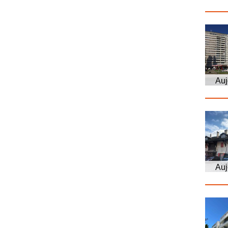
Auj
Auj