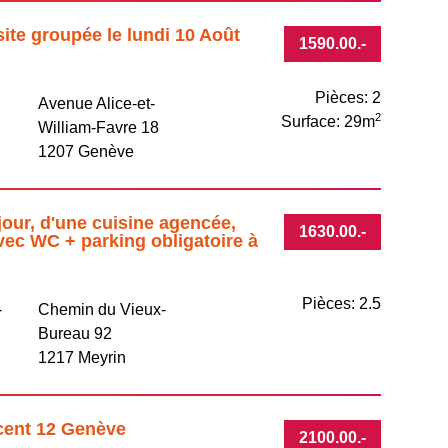
site groupée le lundi 10 Août
1590.00
.-
Pièces: 2
Avenue Alice-et-
2
Surface: 29m
William-Favre 18
1207 Genève
jour, d'une cuisine agencée,
1630.00
.-
vec WC + parking obligatoire à
Pièces: 2.5
-
Chemin du Vieux-
Bureau 92
1217 Meyrin
ncent 12 Genève
2100.00
.-