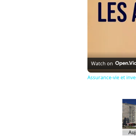
Watch on
Assurance-vie et inv
Auj