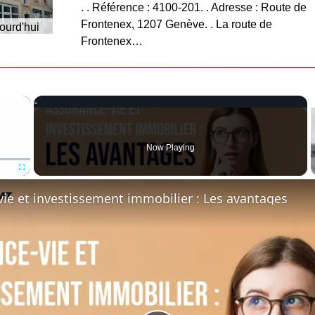
. . Référence : 4100-201. . Adresse : Route de
Frontenex, 1207 Genève. . La route de
ourd'hui
Frontenex…
×
Now Playing
Fullscreen
ie et investissement immobilier : Les avantages