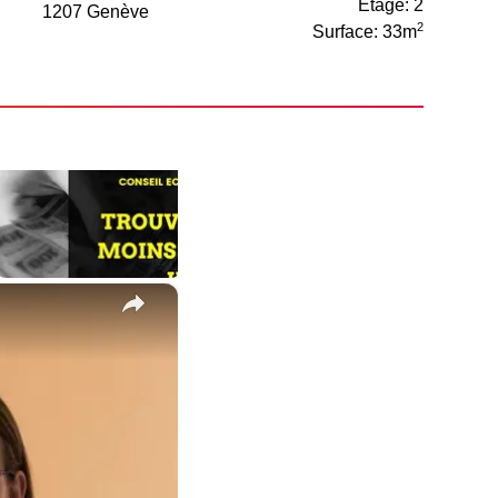
Étage: 2
1207 Genève
2
Surface: 33m
×