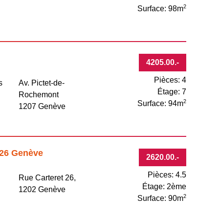
2
Surface: 98m
4205.00
.-
Pièces: 4
s
Av. Pictet-de-
Étage: 7
Rochemont
2
Surface: 94m
1207 Genève
 26 Genève
2620.00
.-
Pièces: 4.5
Rue Carteret 26,
Étage: 2ème
e
1202 Genève
2
Surface: 90m