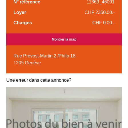
N° référence
11369_46001
Loyer
CHF 2350.00.-
Charges
CHF 0.00.-
Montrer la map
Rue Prévost-Martin 2 /Philo 18
1205 Genève
Une erreur dans cette annonce?