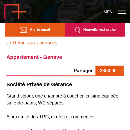
MENU
Alerte email
Nouvelle recherche
Retour aux annonces
Appartement - Genève
Partager
2350.00
.-
Société Privée de Gérance
Grand séjour, une chambre à coucher, cuisine équipée,
salle-de-bains, WC séparés.
A proximité des TPG, écoles et commerces.