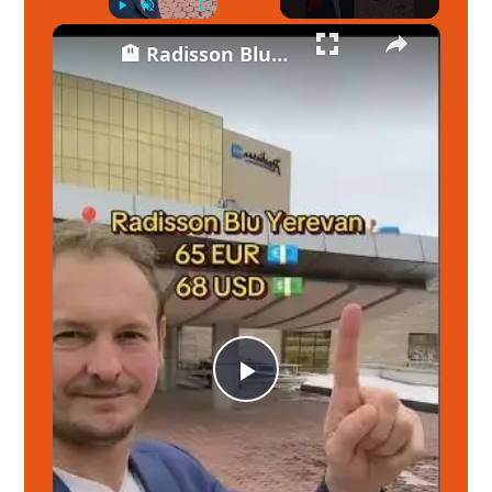
×
Play
Unmute
Fullscreen
🏨 Radisson Blu Yerevan : Un séjour parfait avec une superbe piscine intérieure ! 🛏️🏊
Play
Video