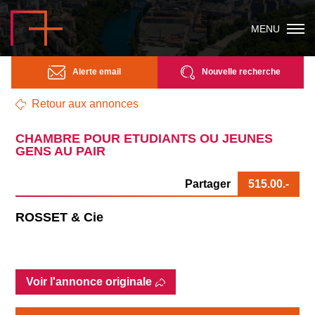
MENU
Alerte email
Nouvelle recherche
Retour aux annonces
CHAMBRE POUR ETUDIANTS OU JEUNES
GENS AU PAIR
Partager
515.00
.-
ROSSET & Cie
Voir l'annonce originale