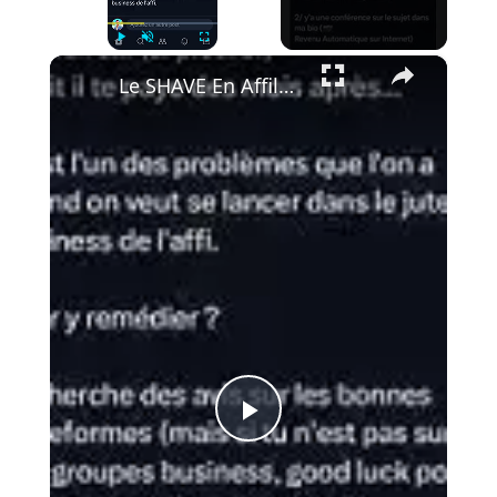
×
Play
Unmute
Fullscreen
Le SHAVE En Affiliation￼
Play