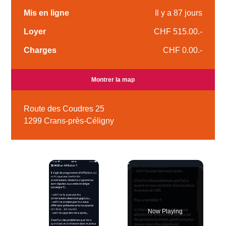
Mis en ligne
Il y a 87 jours
Loyer
CHF 515.00.-
Charges
CHF 0.00.-
Montrer la map
Route des Coudres 25
1299 Crans-près-Céligny
×
Now Playing