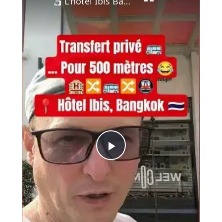
🛺 L'hôtel Ibis Bangkok Sukhumvit 4 offre un buggy navette privé GRATUIT jusqu'au BTS Nana 🇹🇭
Play
Video