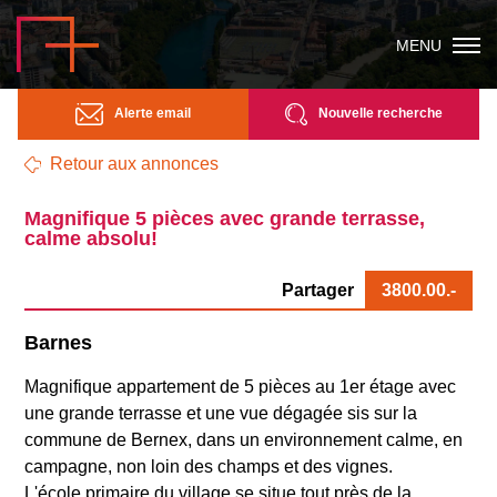
MENU
Alerte email
Nouvelle recherche
Retour aux annonces
Magnifique 5 pièces avec grande terrasse,
calme absolu!
Partager
3800.00
.-
Barnes
Magnifique appartement de 5 pièces au 1er étage avec
une grande terrasse et une vue dégagée sis sur la
commune de Bernex, dans un environnement calme, en
campagne, non loin des champs et des vignes.
L'école primaire du village se situe tout près de la