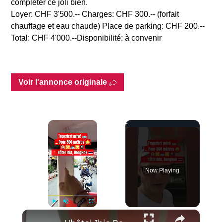
compléter ce joli bien.
Loyer: CHF 3'500.-- Charges: CHF 300.-- (forfait
chauffage et eau chaude) Place de parking: CHF 200.--
Total: CHF 4'000.--Disponibilité: à convenir
Voir l'annonce originale
×
Now Playing
×
Play
Unmute
Fullscreen