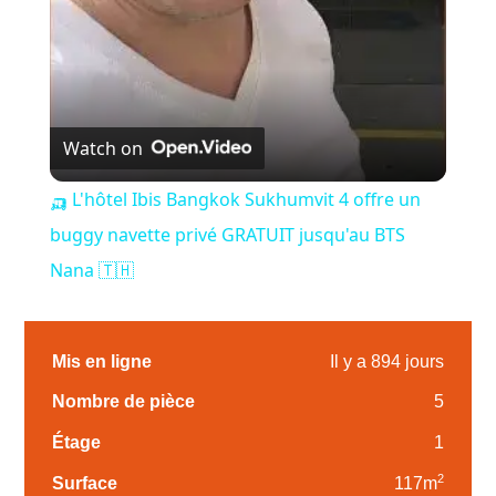
Watch on
🛺 L'hôtel Ibis Bangkok Sukhumvit 4 offre un
buggy navette privé GRATUIT jusqu'au BTS
Nana 🇹🇭
Mis en ligne
Il y a 894 jours
Nombre de pièce
5
Étage
1
2
Surface
117m