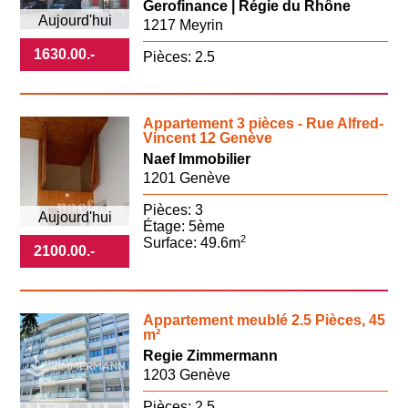
Gerofinance | Régie du Rhône
Aujourd'hui
1217 Meyrin
1630.00
.-
Pièces: 2.5
Appartement 3 pièces - Rue Alfred-
Vincent 12 Genève
Naef Immobilier
1201 Genève
Pièces: 3
Aujourd'hui
Étage: 5ème
2
Surface: 49.6m
2100.00
.-
Appartement meublé 2.5 Pièces, 45
m²
Regie Zimmermann
1203 Genève
Pièces: 2.5