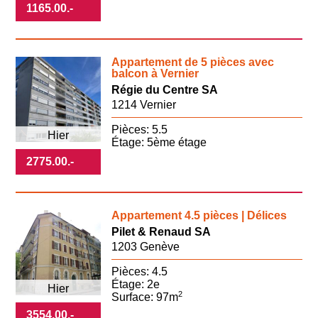
1165.00
.-
Appartement de 5 pièces avec
balcon à Vernier
Régie du Centre SA
1214 Vernier
Pièces: 5.5
Hier
Étage: 5ème étage
2775.00
.-
Appartement 4.5 pièces | Délices
Pilet & Renaud SA
1203 Genève
Pièces: 4.5
Étage: 2e
Hier
2
Surface: 97m
3554.00
.-