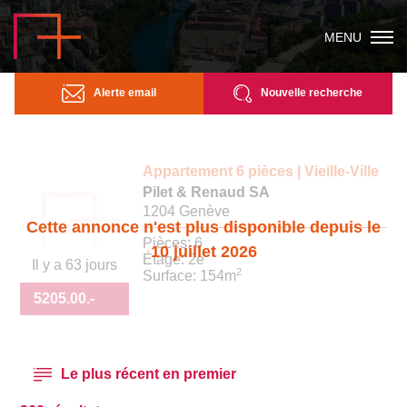
MENU
Alerte email
Nouvelle recherche
Appartement 6 pièces | Vieille-Ville
Pilet & Renaud SA
1204 Genève
Cette annonce n'est plus disponible depuis le
Pièces: 6
10 juillet 2026
Étage: 2e
Il y a 63 jours
2
Surface: 154m
5205.00
.-