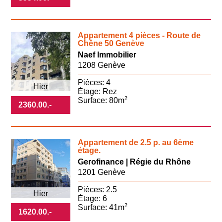
Appartement 4 pièces - Route de
Chêne 50 Genève
Naef Immobilier
1208 Genève
Pièces: 4
Hier
Étage: Rez
2
Surface: 80m
2360.00
.-
Appartement de 2.5 p. au 6ème
étage.
Gerofinance | Régie du Rhône
1201 Genève
Pièces: 2.5
Hier
Étage: 6
2
Surface: 41m
1620.00
.-