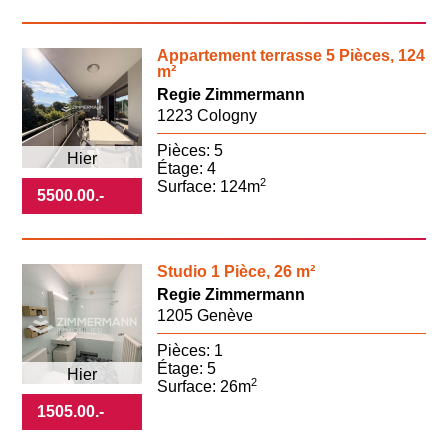
Appartement terrasse 5 Pièces, 124
m²
Regie Zimmermann
1223 Cologny
Pièces: 5
Hier
Étage: 4
2
Surface: 124m
5500.00
.-
Studio 1 Pièce, 26 m²
Regie Zimmermann
1205 Genève
Pièces: 1
Étage: 5
Hier
2
Surface: 26m
1505.00
.-