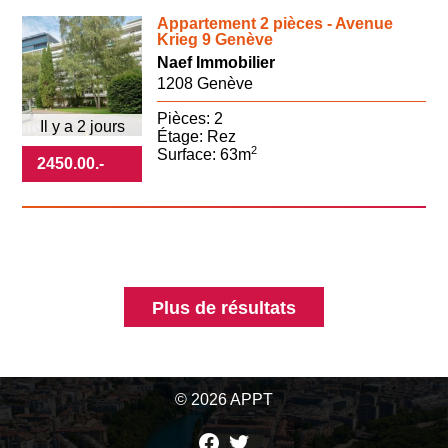
Appartement 2 pièces - Avenue
Krieg 9 Genève
Naef Immobilier
1208 Genève
Pièces: 2
Il y a 2 jours
Étage: Rez
2
Surface: 63m
2450.00
.-
Plus de résultats
© 2026 APPT