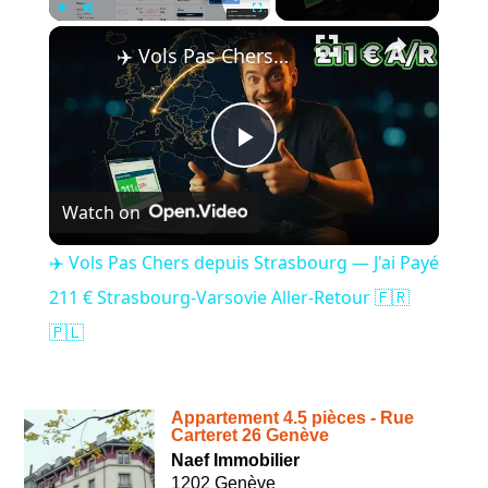
×
Play
Unmute
Fullscreen
✈️ Vols Pas Chers depuis Strasbourg — J'ai Payé 211 € Strasbourg-Varsovie Aller-Retour 🇫🇷🇵🇱
Play
Watch on
Video
✈️ Vols Pas Chers depuis Strasbourg — J'ai Payé
211 € Strasbourg-Varsovie Aller-Retour 🇫🇷
🇵🇱
Appartement 4.5 pièces - Rue
Carteret 26 Genève
Naef Immobilier
1202 Genève