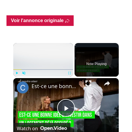
Voir l'annonce originale
×
Now Playing
×
Play
Unmute
Fullscreen
Est-ce une bonne idée d’investir dans un logement déjà occupé ?
Play
Watch on