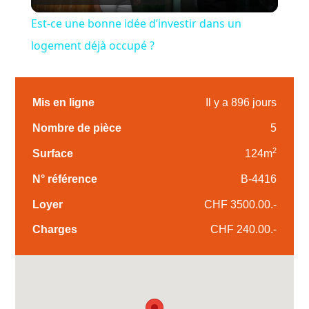
Video
Est-ce une bonne idée d’investir dans un
logement déjà occupé ?
Mis en ligne
Il y a 896 jours
Nombre de pièce
5
2
Surface
124m
N° référence
B-4416
Loyer
CHF 3500.00.-
Charges
CHF 240.00.-