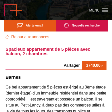
MENU
Alerte email
Nouvelle recherche
Retour aux annonces
Spacieux appartement de 5 pièces avec
balcon, 2 chambres
Partager
3740.00
.-
Barnes
Ce bel appartement de 5 pièces est érigé au 3ème étage
(dernier étage) d'un immeuble résidentiel dans une petite
copropriété. Il est traversant et possède un balcon. Il se
situe au Petit-Lancy, à deux pas des commerces utiles à
la vie de tous les jours, des transports publics et