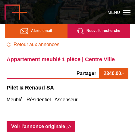
MENU
Alerte email
Nouvelle recherche
Retour aux annonces
Appartement meublé 1 pièce | Centre Ville
Partager
2340.00
.-
Pilet & Renaud SA
Meublé - Résidentiel - Ascenseur
Voir l'annonce originale