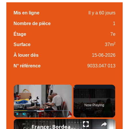
Mis en ligne
Il y a 60 jours
Nombre de pièce
1
Étage
7e
2
Surface
37m
À louer dès
15-06-2026
N° référence
9033.047 013
×
Now Playing
×
Play
Unmute
Fullscreen
France: Bordeaux exhibition center shelters wildfire evacuees in southwestern France.