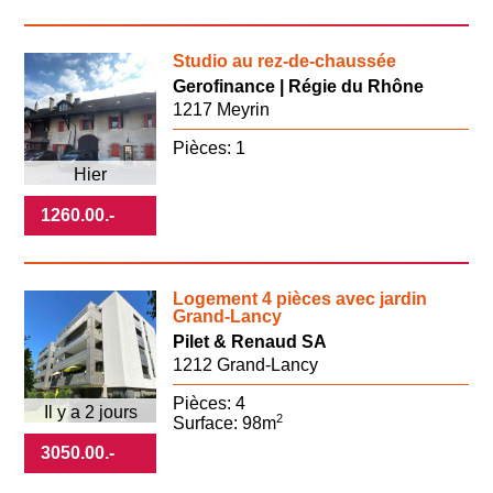
Studio au rez-de-chaussée
Gerofinance | Régie du Rhône
1217 Meyrin
Pièces: 1
Hier
1260.00
.-
Logement 4 pièces avec jardin
Grand-Lancy
Pilet & Renaud SA
1212 Grand-Lancy
Pièces: 4
Il y a 2 jours
2
Surface: 98m
3050.00
.-