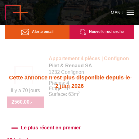
MENU
Alerte email
Nouvelle recherche
Appartement 4 pièces | Confignon
Pilet & Renaud SA
1232 Confignon
Cette annonce n'est plus disponible depuis le
Pièces: 4
2 juin 2026
Étage: 2e
Il y a 70 jours
2
Surface: 63m
2560.00
.-