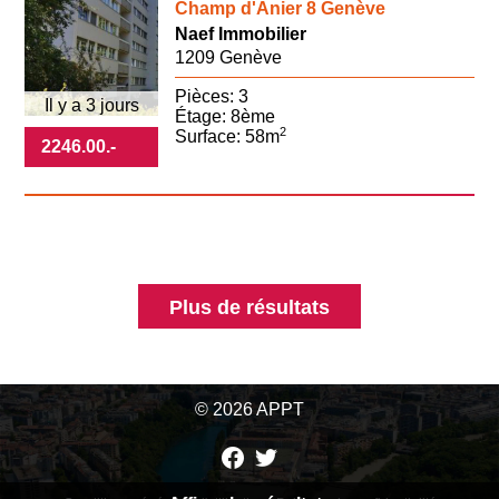
Champ d'Anier 8 Genève
Naef Immobilier
1209 Genève
Pièces: 3
Il y a 3 jours
Étage: 8ème
2
Surface: 58m
2246.00
.-
Plus de résultats
© 2026 APPT