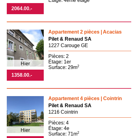
Étage: 4ème étage
2064.00
.-
Appartement 2 pièces | Acacias
Pilet & Renaud SA
1227 Carouge GE
Pièces: 2
Étage: 1er
Hier
2
Surface: 29m
1358.00
.-
Appartement 4 pièces | Cointrin
Pilet & Renaud SA
1216 Cointrin
Pièces: 4
Étage: 4e
Hier
2
Surface: 71m