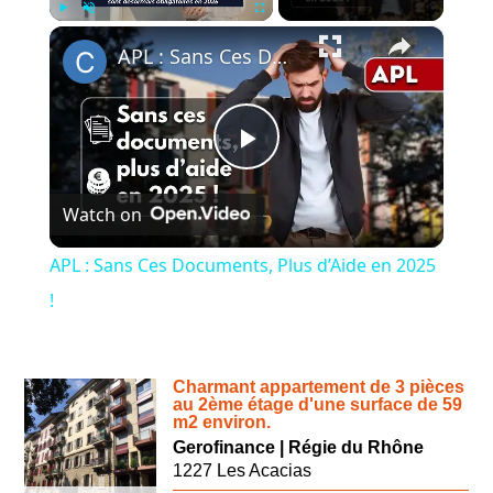
×
Play
Unmute
Fullscreen
APL : Sans Ces Documents, Plus d’Aide en 2025 !
Play
Watch on
Video
APL : Sans Ces Documents, Plus d’Aide en 2025
!
Charmant appartement de 3 pièces
au 2ème étage d'une surface de 59
m2 environ.
Gerofinance | Régie du Rhône
1227 Les Acacias