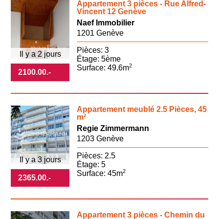
Appartement 3 pièces - Rue Alfred-
Vincent 12 Genève
Naef Immobilier
1201 Genève
Pièces: 3
Il y a 2 jours
Étage: 5ème
2
Surface: 49.6m
2100.00
.-
Appartement meublé 2.5 Pièces, 45
m²
Regie Zimmermann
1203 Genève
Pièces: 2.5
Il y a 3 jours
Étage: 5
2
Surface: 45m
2365.00
.-
Appartement 3 pièces - Chemin du