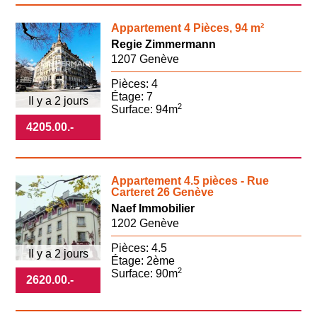
Appartement 4 Pièces, 94 m²
Regie Zimmermann
1207 Genève
Pièces: 4
Étage: 7
Il y a 2 jours
2
Surface: 94m
4205.00
.-
Appartement 4.5 pièces - Rue
Carteret 26 Genève
Naef Immobilier
1202 Genève
Pièces: 4.5
Il y a 2 jours
Étage: 2ème
2
Surface: 90m
2620.00
.-