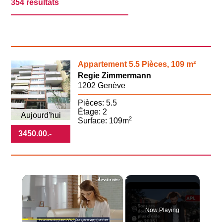
354 résultats
Appartement 5.5 Pièces, 109 m²
Regie Zimmermann
1202 Genève
Pièces: 5.5
Étage: 2
Aujourd'hui
2
Surface: 109m
3450.00
.-
×
Now Playing