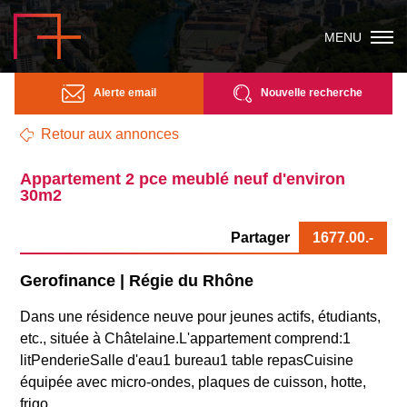
MENU
Alerte email
Nouvelle recherche
Retour aux annonces
Appartement 2 pce meublé neuf d'environ
30m2
Partager
1677.00
.-
Gerofinance | Régie du Rhône
Dans une résidence neuve pour jeunes actifs, étudiants,
etc., située à Châtelaine.L'appartement comprend:1
litPenderieSalle d'eau1 bureau1 table repasCuisine
équipée avec micro-ondes, plaques de cuisson, hotte,
frigo