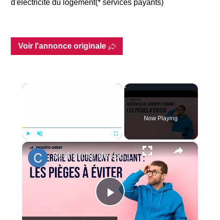
d'électricité du logement(* services payants)
Voir l'annonce originale
×
Now Playing
×
Play
Unmute
Fullscreen
Recherche de logement étudiant : Les pièges à éviter
Play