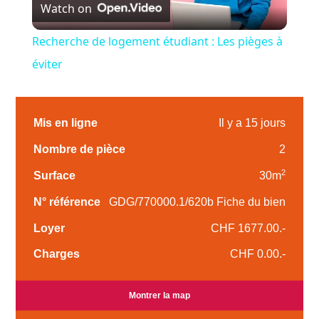
Watch on
Video
Recherche de logement étudiant : Les pièges à
éviter
Mis en ligne
Il y a 15 jours
Nombre de pièce
2
2
Surface
30m
N° référence
GDG/770000.1/620b Fiche du bien
Loyer
CHF 1677.00.-
Charges
CHF 0.00.-
Montrer la map