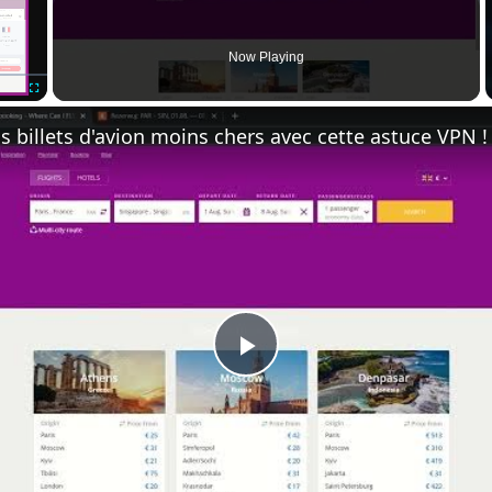
Now Playing
Fullscreen
Play
Video