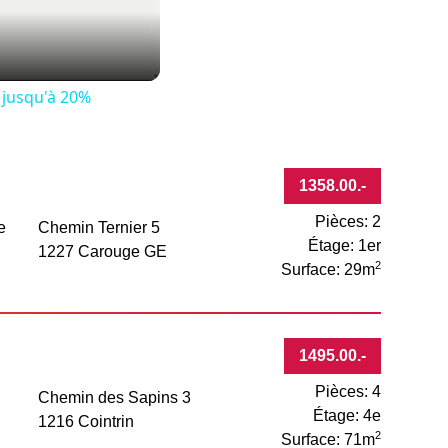
 jusqu'à 20%
1358.00
.-
Pièces: 2
e
Chemin Ternier 5
Étage: 1er
1227 Carouge GE
2
Surface: 29m
1495.00
.-
Pièces: 4
Chemin des Sapins 3
Étage: 4e
1216 Cointrin
2
Surface: 71m