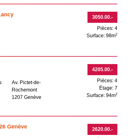
Lancy
3050.00
.-
Pièces: 4
2
Surface: 98m
4205.00
.-
Pièces: 4
s
Av. Pictet-de-
Étage: 7
Rochemont
2
Surface: 94m
1207 Genève
 26 Genève
2620.00
.-