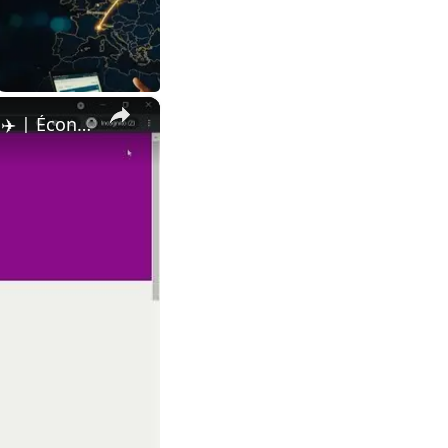
×
Réservez vos billets d'avion moins chers avec cette astuce VPN ! ✈️ | Économisez jusqu'à 20%