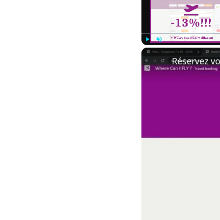
Play
Unmute