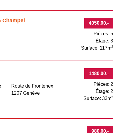
 à Champel
4050.00
.-
Pièces: 5
Étage: 3
2
Surface: 117m
1480.00
.-
Pièces: 2
e
Route de Frontenex
Étage: 2
1207 Genève
2
Surface: 33m
980.00
.-