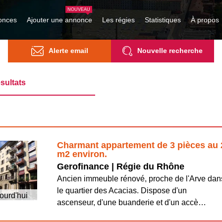
onces
Ajouter une annonce
Les régies
Statistiques
À propos
Alerte email
Nouvelle recherche
sultats
Charmant appartement de 3 pièces au 
m2 environ.
Gerofinance | Régie du Rhône
Ancien immeuble rénové, proche de l'Arve dan
le quartier des Acacias. Dispose d'un
ourd'hui
ascenseur, d'une buanderie et d'un accè…