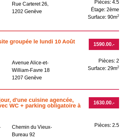
Pièces: 4.5
Rue Carteret 26,
Étage: 2ème
e
1202 Genève
2
Surface: 90m
site groupée le lundi 10 Août
1590.00
.-
Pièces: 2
Avenue Alice-et-
2
Surface: 29m
William-Favre 18
1207 Genève
jour, d'une cuisine agencée,
1630.00
.-
vec WC + parking obligatoire à
Pièces: 2.5
-
Chemin du Vieux-
Bureau 92