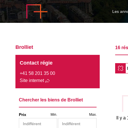
Les ann
Brolliet
16 rés
Contact régie
+41 58 201 35 00
Site internet
Chercher les biens de Brolliet
Prix
Min.
Max.
Il y a