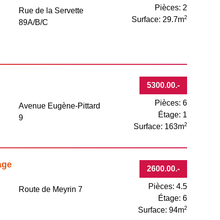
Pièces: 2
Rue de la Servette
2
Surface: 29.7m
89A/B/C
5300.00
.-
Pièces: 6
Avenue Eugène-Pittard
Étage: 1
9
2
Surface: 163m
age
2600.00
.-
Pièces: 4.5
Route de Meyrin 7
Étage: 6
n
2
Surface: 94m