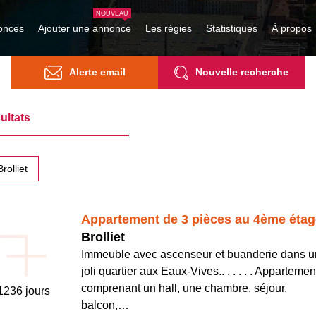
onces
Ajouter une annonce
Les régies
Statistiques
À propos
Alerte email
Nouvelle recherche
ultats
Brolliet
Appartement de 3 pièces au 4ème étag
Brolliet
Immeuble avec ascenseur et buanderie dans u
joli quartier aux Eaux-Vives.. . . . . . Appartemen
comprenant un hall, une chambre, séjour,
 1236 jours
balcon,…