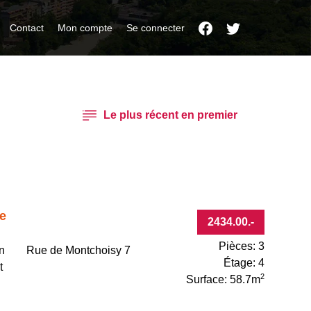
Contact
Mon compte
Se connecter
e
2434.00
.-
Pièces: 3
n
Rue de Montchoisy 7
Étage: 4
t
2
Surface: 58.7m