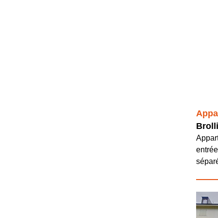
Appa
Broll
Appar
entrée
séparé