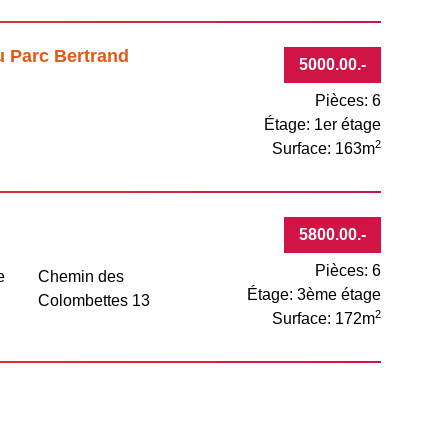
u Parc Bertrand
5000.00
.-
Pièces: 6
Étage: 1er étage
2
Surface: 163m
5800.00
.-
Pièces: 6
e
Chemin des
Étage: 3ème étage
Colombettes 13
2
Surface: 172m