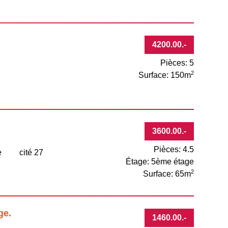
4200.00
.-
Pièces: 5
,
2
Surface: 150m
3600.00
.-
Pièces: 4.5
e
cité 27
Étage: 5ème étage
e
2
Surface: 65m
ge.
1460.00
.-