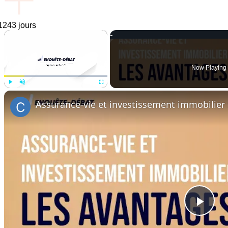
 1243 jours
×
Now Playing
Play
Unmute
Fullscreen
Assurance-vie et investissement immobilier 
Pla