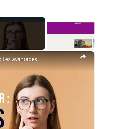
×
: Les avantages
y