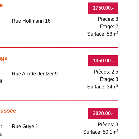
e
1750.00
.-
Pièces: 3
e
Rue Hoffmann 16
Étage: 2
2
Surface: 53m
age
1350.00
.-
Pièces: 2.5
t
Rue Alcide-Jentzer 9
Étage: 3
it
2
Surface: 34m
aussée
2020.00
.-
Pièces: 3
 :
Rue Guye 1
2
Surface: 50.1m
au