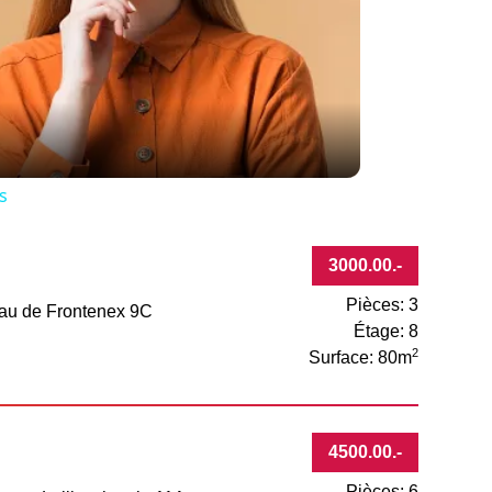
eo
s
3000.00
.-
Pièces: 3
eau de Frontenex 9C
Étage: 8
2
Surface: 80m
4500.00
.-
Pièces: 6