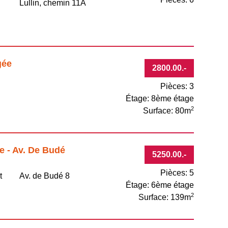
Lullin, chemin 11A
gée
2800.00
.-
Pièces: 3
Étage: 8ème étage
2
Surface: 80m
e - Av. De Budé
5250.00
.-
Pièces: 5
t
Av. de Budé 8
Étage: 6ème étage
2
Surface: 139m